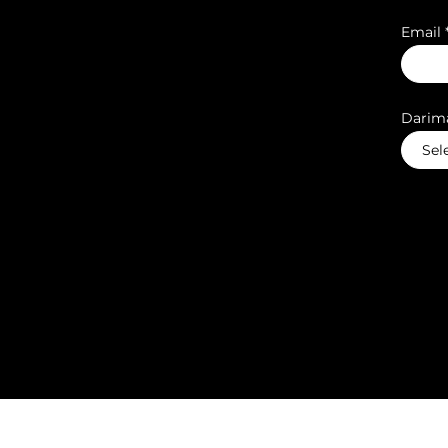
Email 
Darima